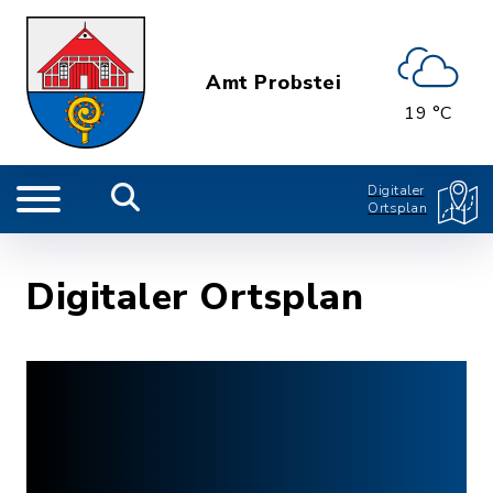
Amt Probstei
19 °C
Digitaler
Ortsplan
Digitaler Ortsplan