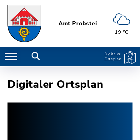
Amt Probstei
19 °C
Digitaler
Ortsplan
Digitaler Ortsplan