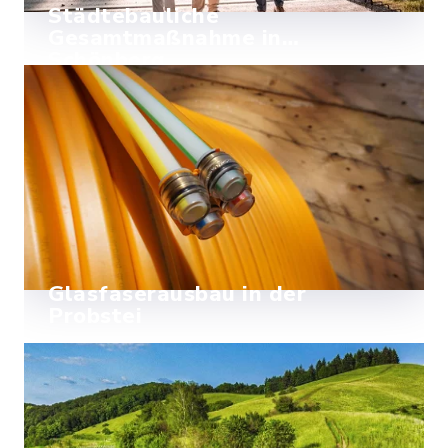
Städtebauliche
Gesamtmaßnahme in
Schönberg
Lesen Sie hier alles zu der
städtebaulichen Gesamtmaßnahme im
Bereich der Ortsmitte von Schönberg.
Mehr lesen
Glasfaserausbau in der
Probstei
Aktuelle Informationen zum
Glasfaserausbau des
Breitbandzweckverbandes Probstei.
Mehr lesen