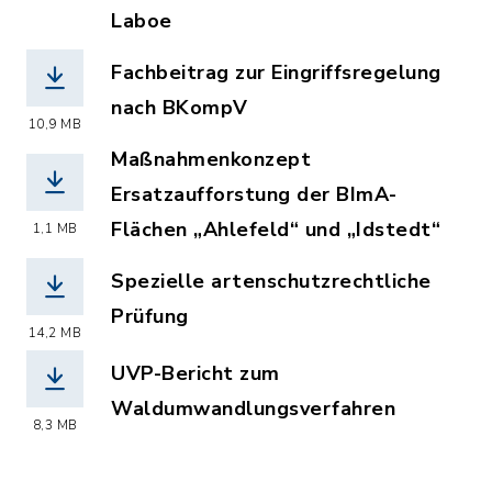
Laboe
(Dateiname: Öffentliche_Bekanntmachu
Fachbeitrag zur Eingriffsregelung
nach BKompV
10,9 MB
(Dateiname: 24_297_BKompV_BMVg_Um
Maßnahmenkonzept
Ersatzaufforstung der BImA-
Flächen „Ahlefeld“ und „Idstedt“
1,1 MB
(Dateiname: 24_297_Maßnahmenkonzep
Spezielle artenschutzrechtliche
Prüfung
14,2 MB
(Dateiname: 24_297_saP_Erfassungen
UVP-Bericht zum
Waldumwandlungsverfahren
8,3 MB
(Dateiname: 24_297_UVP_Bericht_Wal