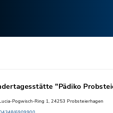
ndertagesstätte "Pädiko Probste
Lucia-Pogwisch-Ring 1, 24253 Probsteierhagen
04348/6909900