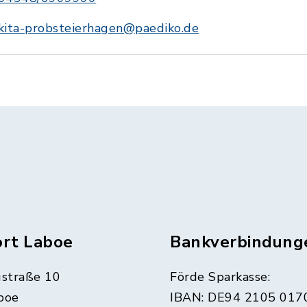
kita-probsteierhagen@paediko.de
ort Laboe
Bankverbindung
straße 10
Förde Sparkasse:
boe
IBAN: DE94 2105 017