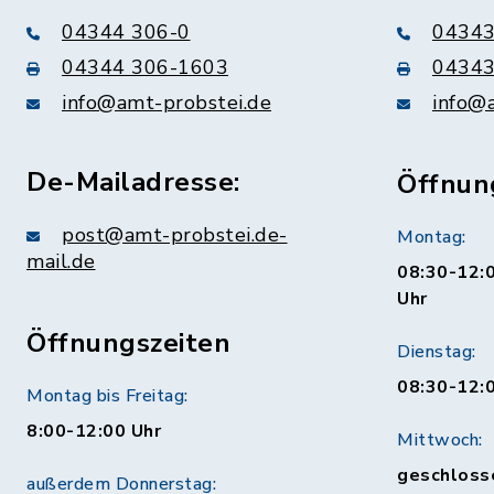
04344 306-0
04343
04344 306-1603
04343
info@amt-probstei.de
info@
De-Mailadresse:
Öffnun
post@amt-probstei.de-
Montag:
mail.de
08:30-12:0
Uhr
Öffnungszeiten
Dienstag:
08:30-12:
Montag bis Freitag:
8:00-12:00 Uhr
Mittwoch:
geschloss
außerdem Donnerstag: