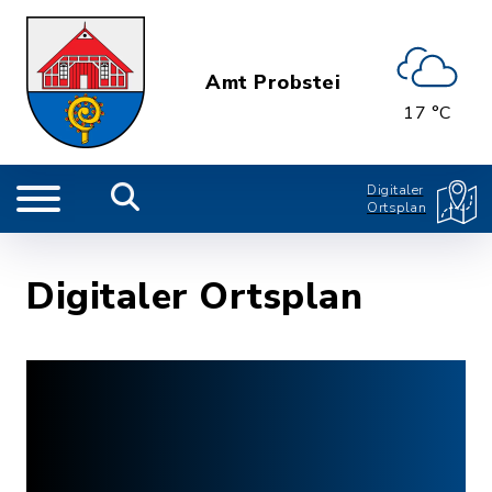
Amt Probstei
17 °C
Digitaler
Ortsplan
Digitaler Ortsplan