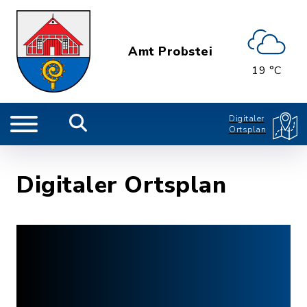
Amt Probstei
19 °C
Digitaler
Ortsplan
Digitaler Ortsplan