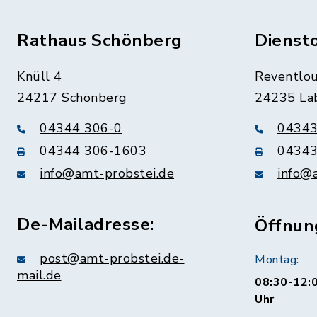
Rathaus Schönberg
Dienst
Knüll 4
Reventlou
24217 Schönberg
24235 La
04344 306-0
04343
04344 306-1603
04343
info@amt-probstei.de
info@
De-Mailadresse:
Öffnun
post@amt-probstei.de-
Montag:
mail.de
08:30-12:0
Uhr