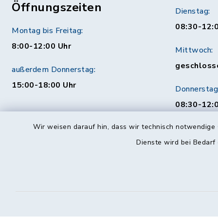
Öffnungszeiten
Dienstag:
08:30-12:
Montag bis Freitag:
8:00-12:00 Uhr
Mittwoch:
geschloss
außerdem Donnerstag:
15:00-18:00 Uhr
Donnerstag
08:30-12:0
Uhr
Wir weisen darauf hin, dass wir technisch notwendige 
Behördenauskunft
Freitag:
Dienste wird bei Bedarf
08:30-12:
Mo. bis Fr. 08:00-18:00 Uhr
115 (ohne Ortsvorwahl)