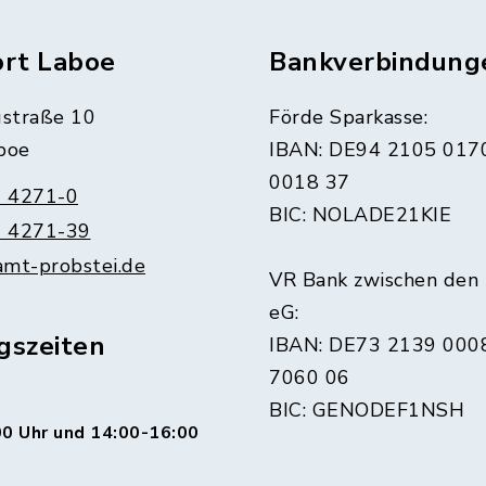
ort Laboe
Bankverbindung
straße 10
Förde Sparkasse:
boe
IBAN: DE94 2105 017
0018 37
 4271-0
BIC: NOLADE21KIE
 4271-39
amt-probstei.de
VR Bank zwischen den
eG:
gszeiten
IBAN: DE73 2139 000
7060 06
BIC: GENODEF1NSH
0 Uhr und 14:00-16:00