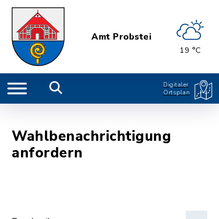
Amt Probstei
19 °C
Digitaler
Ortsplan
Wahlbenachrichtigung
anfordern