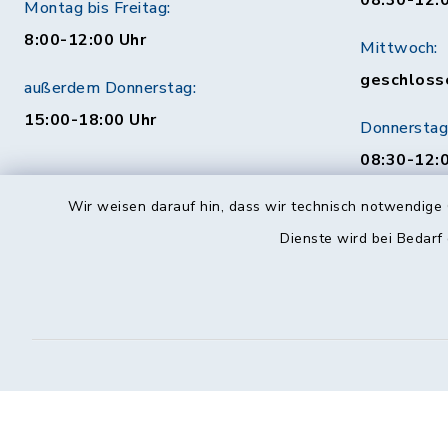
08:30-12:
Montag bis Freitag:
8:00-12:00 Uhr
Mittwoch:
geschloss
außerdem Donnerstag:
15:00-18:00 Uhr
Donnerstag
08:30-12:0
Uhr
Wir weisen darauf hin, dass wir technisch notwendige 
Behördenauskunft
Freitag:
Dienste wird bei Bedarf
08:30-12:
Mo. bis Fr. 08:00-18:00 Uhr
115 (ohne Ortsvorwahl)