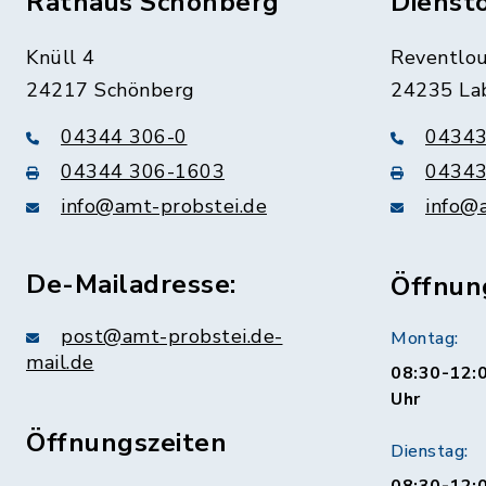
Rathaus Schönberg
Dienst
Knüll 4
Reventlou
24217 Schönberg
24235 La
04344 306-0
04343
04344 306-1603
04343
info@amt-probstei.de
info@
De-Mailadresse:
Öffnun
post@amt-probstei.de-
Montag:
mail.de
08:30-12:0
Uhr
Öffnungszeiten
Dienstag: