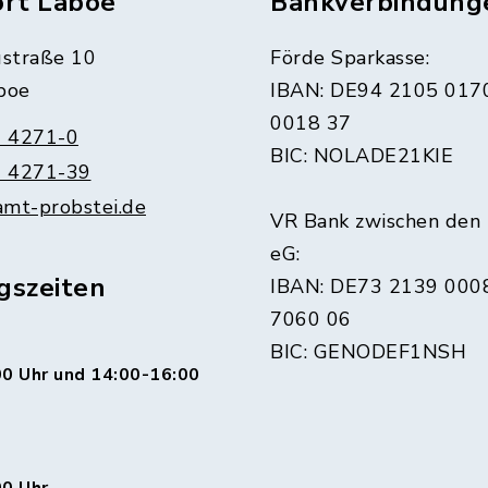
ort Laboe
Bankverbindung
straße 10
Förde Sparkasse:
boe
IBAN: DE94 2105 017
0018 37
 4271-0
BIC: NOLADE21KIE
 4271-39
amt-probstei.de
VR Bank zwischen den
eG:
gszeiten
IBAN: DE73 2139 000
7060 06
BIC: GENODEF1NSH
0 Uhr und 14:00-16:00