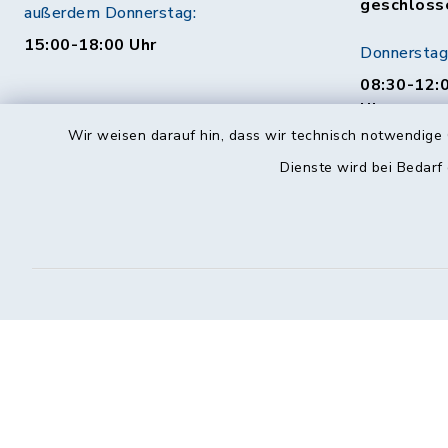
geschloss
außerdem Donnerstag:
15:00-18:00 Uhr
Donnerstag
08:30-12:0
Uhr
Wir weisen darauf hin, dass wir technisch notwendige 
Behördenauskunft
Freitag:
Dienste wird bei Bedarf
08:30-12:
Mo. bis Fr. 08:00-18:00 Uhr
115 (ohne Ortsvorwahl)
Kontakt
Barrierefreiheit
Datenschutz