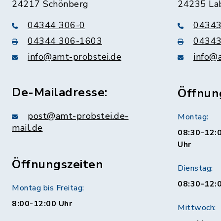
24217 Schönberg
24235 La
04344 306-0
04343
04344 306-1603
04343
info@amt-probstei.de
info@
De-Mailadresse:
Öffnun
post@amt-probstei.de-
Montag:
mail.de
08:30-12:0
Uhr
Öffnungszeiten
Dienstag:
08:30-12:
Montag bis Freitag:
8:00-12:00 Uhr
Mittwoch: