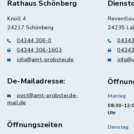
Rathaus Schönberg
Dienst
Knüll 4
Reventlou
24217 Schönberg
24235 La
04344 306-0
04343
04344 306-1603
04343
info@amt-probstei.de
info@
De-Mailadresse:
Öffnun
post@amt-probstei.de-
Montag:
mail.de
08:30-12:0
Uhr
Öffnungszeiten
Dienstag: