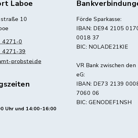
ort Laboe
Bankverbindung
straße 10
Förde Sparkasse:
boe
IBAN: DE94 2105 017
0018 37
 4271-0
BIC: NOLADE21KIE
 4271-39
amt-probstei.de
VR Bank zwischen den
eG:
gszeiten
IBAN: DE73 2139 000
7060 06
BIC: GENODEF1NSH
0 Uhr und 14:00-16:00