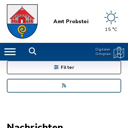
Amt Probstei
15 °C
Digitaler
Ortsplan
Filter
Nachrichten