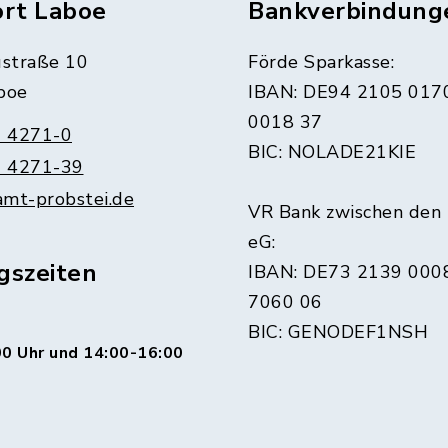
ort Laboe
Bankverbindung
straße 10
Förde Sparkasse:
boe
IBAN: DE94 2105 017
0018 37
 4271-0
BIC: NOLADE21KIE
 4271-39
amt-probstei.de
VR Bank zwischen den
eG:
gszeiten
IBAN: DE73 2139 000
7060 06
BIC: GENODEF1NSH
0 Uhr und 14:00-16:00