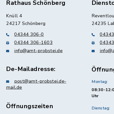
Rathaus Schönberg
Dienst
Knüll 4
Reventlou
24217 Schönberg
24235 La
04344 306-0
04343
04344 306-1603
04343
info@amt-probstei.de
info@
De-Mailadresse:
Öffnun
post@amt-probstei.de-
Montag:
mail.de
08:30-12:0
Uhr
Öffnungszeiten
Dienstag: