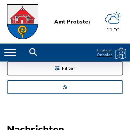
Amt Probstei
11 °C
Digitaler
Ortsplan
Filter
Nachrichten