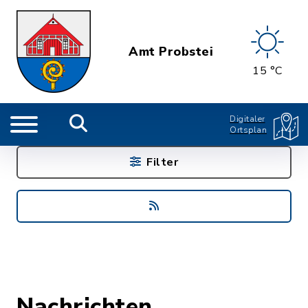
Amt Probstei
15 °C
Digitaler
Ortsplan
Filter
Nachrichten