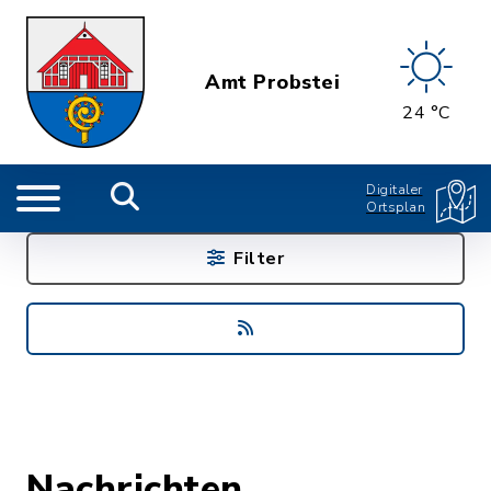
Amt Probstei
24 °C
Digitaler
Ortsplan
Filter
Nachrichten