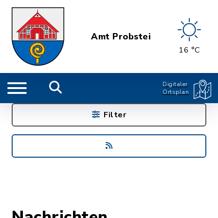
Amt Probstei
16 °C
Digitaler
Ortsplan
Filter
Nachrichten