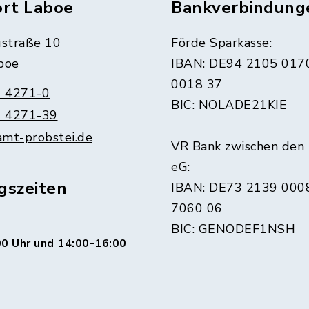
ort Laboe
Bankverbindung
straße 10
Förde Sparkasse:
boe
IBAN: DE94 2105 017
0018 37
 4271-0
BIC: NOLADE21KIE
 4271-39
amt-probstei.de
VR Bank zwischen den
eG:
gszeiten
IBAN: DE73 2139 000
7060 06
BIC: GENODEF1NSH
0 Uhr und 14:00-16:00