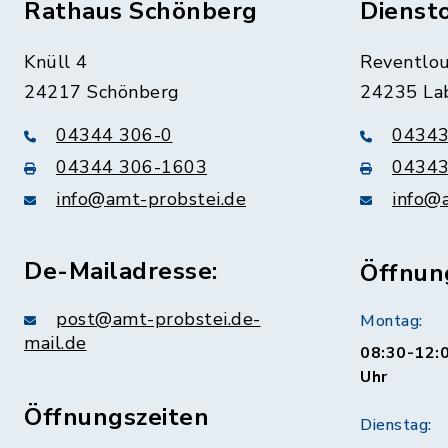
Rathaus Schönberg
Dienst
Knüll 4
Reventlou
24217 Schönberg
24235 La
04344 306-0
04343
04344 306-1603
04343
info@amt-probstei.de
info@
De-Mailadresse:
Öffnun
post@amt-probstei.de-
Montag:
mail.de
08:30-12:0
Uhr
Öffnungszeiten
Dienstag: