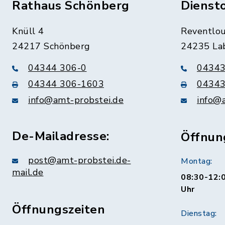
Rathaus Schönberg
Dienst
Knüll 4
Reventlou
24217 Schönberg
24235 La
04344 306-0
04343
04344 306-1603
04343
info@amt-probstei.de
info@
De-Mailadresse:
Öffnun
post@amt-probstei.de-
Montag:
mail.de
08:30-12:0
Uhr
Öffnungszeiten
Dienstag: