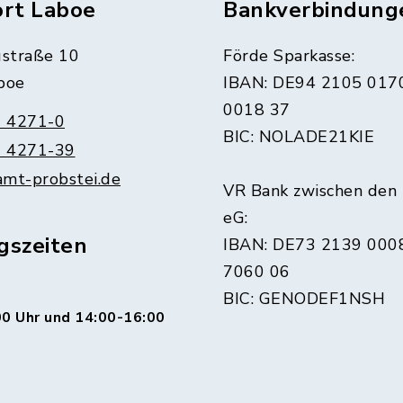
ort Laboe
Bankverbindung
straße 10
Förde Sparkasse:
boe
IBAN: DE94 2105 017
0018 37
 4271-0
BIC: NOLADE21KIE
 4271-39
amt-probstei.de
VR Bank zwischen den
eG:
gszeiten
IBAN: DE73 2139 000
7060 06
BIC: GENODEF1NSH
0 Uhr und 14:00-16:00