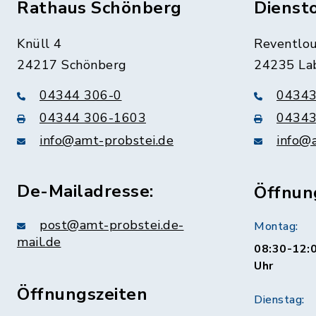
Rathaus Schönberg
Dienst
Knüll 4
Reventlou
24217 Schönberg
24235 La
04344 306-0
04343
04344 306-1603
04343
info@amt-probstei.de
info@
De-Mailadresse:
Öffnun
post@amt-probstei.de-
Montag:
mail.de
08:30-12:0
Uhr
Öffnungszeiten
Dienstag: