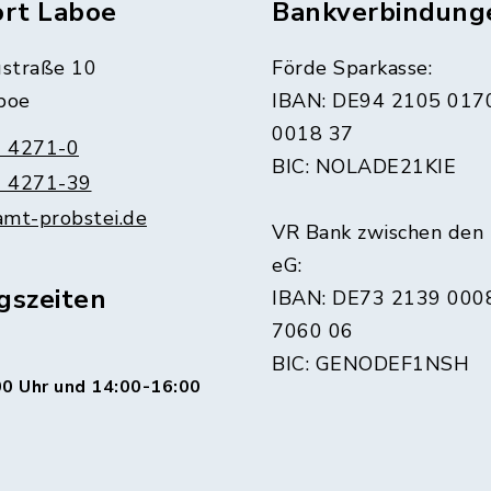
ort Laboe
Bankverbindung
straße 10
Förde Sparkasse:
boe
IBAN: DE94 2105 017
0018 37
 4271-0
BIC: NOLADE21KIE
 4271-39
amt-probstei.de
VR Bank zwischen den
eG:
gszeiten
IBAN: DE73 2139 000
7060 06
BIC: GENODEF1NSH
0 Uhr und 14:00-16:00