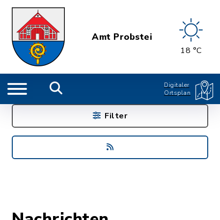
Amt Probstei
18 °C
Digitaler
Ortsplan
Filter
Nachrichten