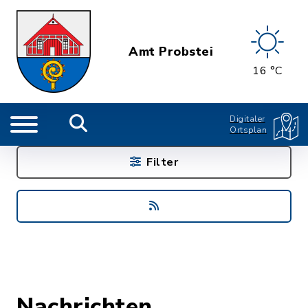
Amt Probstei
16 °C
Digitaler
Ortsplan
Filter
Nachrichten