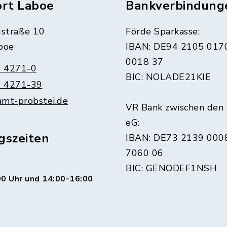
ort Laboe
Bankverbindung
straße 10
Förde Sparkasse:
boe
IBAN: DE94 2105 017
0018 37
 4271-0
BIC: NOLADE21KIE
 4271-39
amt-probstei.de
VR Bank zwischen den
eG:
gszeiten
IBAN: DE73 2139 000
7060 06
BIC: GENODEF1NSH
0 Uhr und 14:00-16:00