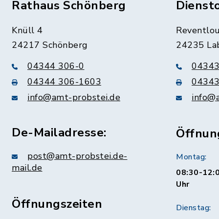
Rathaus Schönberg
Dienst
Knüll 4
Reventlou
24217 Schönberg
24235 La
04344 306-0
04343
04344 306-1603
04343
info@amt-probstei.de
info@
De-Mailadresse:
Öffnun
post@amt-probstei.de-
Montag:
mail.de
08:30-12:0
Uhr
Öffnungszeiten
Dienstag: