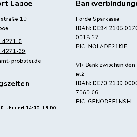
ort Laboe
Bankverbindung
straße 10
Förde Sparkasse:
boe
IBAN: DE94 2105 017
0018 37
 4271-0
BIC: NOLADE21KIE
 4271-39
amt-probstei.de
VR Bank zwischen den
eG:
gszeiten
IBAN: DE73 2139 000
7060 06
BIC: GENODEF1NSH
0 Uhr und 14:00-16:00