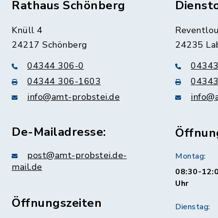
Rathaus Schönberg
Dienst
Knüll 4
Reventlou
24217 Schönberg
24235 La
04344 306-0
04343
04344 306-1603
04343
info@amt-probstei.de
info@
De-Mailadresse:
Öffnun
post@amt-probstei.de-
Montag:
mail.de
08:30-12:0
Uhr
Öffnungszeiten
Dienstag: