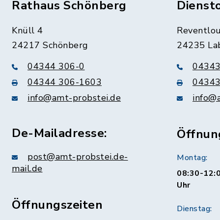
Rathaus Schönberg
Dienst
Knüll 4
Reventlou
24217 Schönberg
24235 La
04344 306-0
04343
04344 306-1603
04343
info@amt-probstei.de
info@
De-Mailadresse:
Öffnun
post@amt-probstei.de-
Montag:
mail.de
08:30-12:0
Uhr
Öffnungszeiten
Dienstag: