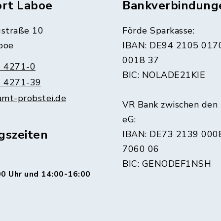
ort Laboe
Bankverbindung
straße 10
Förde Sparkasse:
boe
IBAN: DE94 2105 017
0018 37
 4271-0
BIC: NOLADE21KIE
 4271-39
amt-probstei.de
VR Bank zwischen den
eG:
gszeiten
IBAN: DE73 2139 000
7060 06
BIC: GENODEF1NSH
0 Uhr und 14:00-16:00